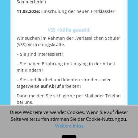
Sommerferien
11.08.2026:
Einschulung der neuen Erstklässler
VSS -Kräfte gesucht!
Wir suchen im Rahmen der „Verlässlichen Schule“
(VSS) Vertretungskräfte.
– Sie sind interessiert?
– Sie haben Erfahrung im Umgang in der Arbeit
mit Kindern?
– Sie sind flexibel und könnten stunden- oder
tagesweise
auf Abruf
arbeiten?
Dann melden Sie sich gerne per Mail oder Telefon
bei uns.
Fon: 0561 7873760 Fax: 0561 787883760
Diese Webseite verwendet Cookies. Wenn Sie auf dieser
E-Mail:
poststelle7121@schule.hessen.de
Seite weitersurfen stimmen Sie der Cookie-Nutzung zu.
Weitere Infos