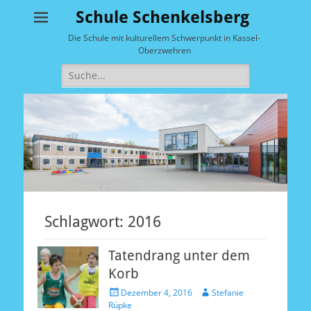
Schule Schenkelsberg
Die Schule mit kulturellem Schwerpunkt in Kassel-
Oberzwehren
Suche
nach:
Schlagwort:
2016
Tatendrang unter dem
Korb
Veröffentlicht
Autor
Dezember 4, 2016
Stefanie
am
Rüpke