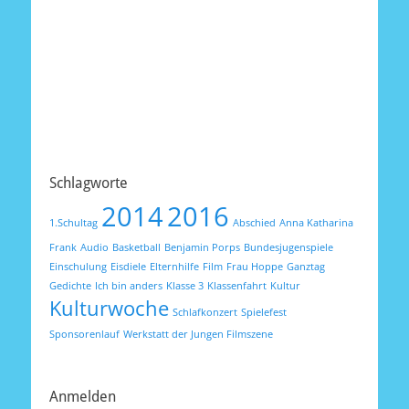
Schlagworte
2014
2016
1.Schultag
Abschied
Anna Katharina
Frank
Audio
Basketball
Benjamin Porps
Bundesjugenspiele
Einschulung
Eisdiele
Elternhilfe
Film
Frau Hoppe
Ganztag
Gedichte
Ich bin anders
Klasse 3
Klassenfahrt
Kultur
Kulturwoche
Schlafkonzert
Spielefest
Sponsorenlauf
Werkstatt der Jungen Filmszene
Anmelden