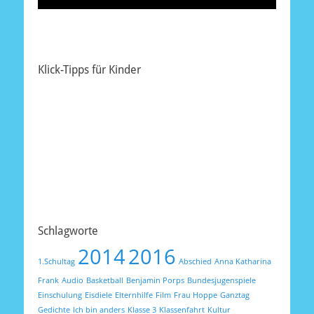
Klick-Tipps für Kinder
Schlagworte
2014
2016
1.Schultag
Abschied
Anna Katharina
Frank
Audio
Basketball
Benjamin Porps
Bundesjugenspiele
Einschulung
Eisdiele
Elternhilfe
Film
Frau Hoppe
Ganztag
Gedichte
Ich bin anders
Klasse 3
Klassenfahrt
Kultur