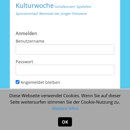
Kulturwoche
Schlafkonzert
Spielefest
Sponsorenlauf
Werkstatt der Jungen Filmszene
Anmelden
Benutzername
Passwort
Angemeldet bleiben
Diese Webseite verwendet Cookies. Wenn Sie auf dieser
Seite weitersurfen stimmen Sie der Cookie-Nutzung zu.
Weitere Infos
Passwort vergessen
OK
Copyright © 2026
Schule Schenkelsberg
. Alle Rechte
vorbehalten. | Catch Responsive nach
Catch Themes