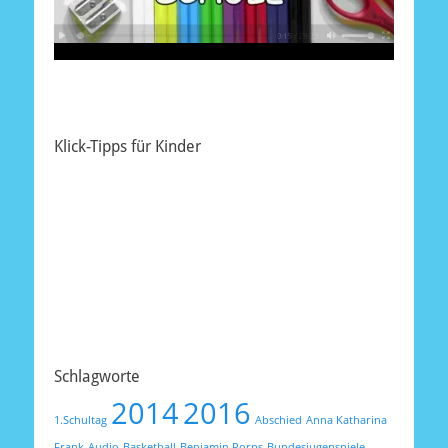
Klick-Tipps für Kinder
Schlagworte
2014
2016
1.Schultag
Abschied
Anna Katharina
Frank
Audio
Basketball
Benjamin Porps
Bundesjugenspiele