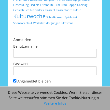
Einschulung
Eisdiele
Elternhilfe
Film
Frau Hoppe
Ganztag
Gedichte
Ich bin anders
Klasse 3
Klassenfahrt
Kultur
Kulturwoche
Schlafkonzert
Spielefest
Sponsorenlauf
Werkstatt der Jungen Filmszene
Anmelden
Benutzername
Passwort
Angemeldet bleiben
Diese Webseite verwendet Cookies. Wenn Sie auf dieser
Seite weitersurfen stimmen Sie der Cookie-Nutzung zu.
Weitere Infos
Passwort vergessen