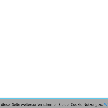
 dieser Seite weitersurfen stimmen Sie der Cookie-Nutzung zu.
We
26
Schule Schenkelsberg
. Alle Rechte vorbehalten. | Catch Responsive na