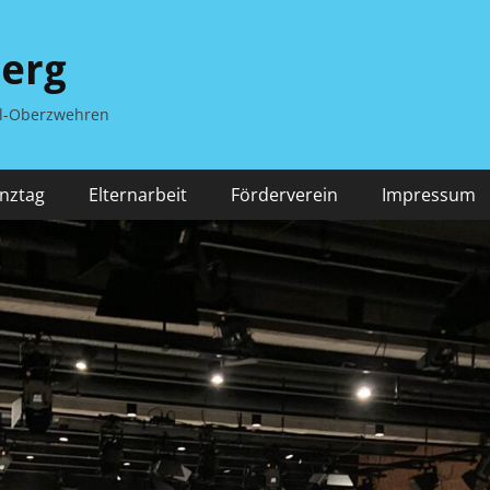
berg
el-Oberzwehren
nztag
Elternarbeit
Förderverein
Impressum