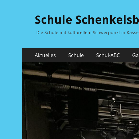
Schule Schenkels
Die Schule mit kulturellem Schwerpunkt in Kass
Primäres
Zum
Aktuelles
Schule
Schul-ABC
Ga
Inhalt
Menü
springen