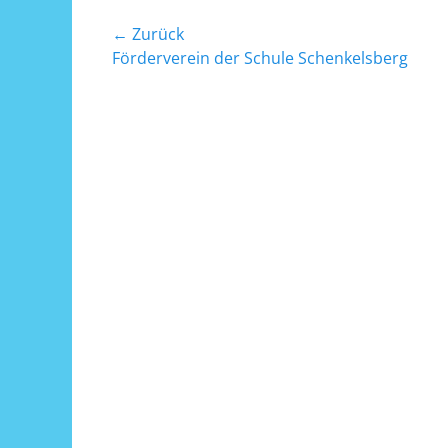
Beitrags-
← Zurück
Vorheriger
Förderverein der Schule Schenkelsberg
Navigation
Beitrag: