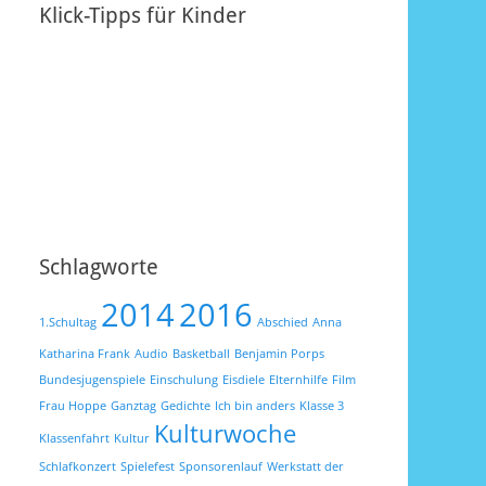
Klick-Tipps für Kinder
Schlagworte
2014
2016
1.Schultag
Abschied
Anna
Katharina Frank
Audio
Basketball
Benjamin Porps
Bundesjugenspiele
Einschulung
Eisdiele
Elternhilfe
Film
Frau Hoppe
Ganztag
Gedichte
Ich bin anders
Klasse 3
Kulturwoche
Klassenfahrt
Kultur
Schlafkonzert
Spielefest
Sponsorenlauf
Werkstatt der