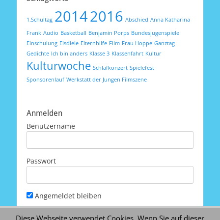
2014
2016
1.Schultag
Abschied
Anna Katharina
Frank
Audio
Basketball
Benjamin Porps
Bundesjugenspiele
Einschulung
Eisdiele
Elternhilfe
Film
Frau Hoppe
Ganztag
Gedichte
Ich bin anders
Klasse 3
Klassenfahrt
Kultur
Kulturwoche
Schlafkonzert
Spielefest
Sponsorenlauf
Werkstatt der Jungen Filmszene
Anmelden
Benutzername
Passwort
Angemeldet bleiben
Diese Webseite verwendet Cookies. Wenn Sie auf dieser