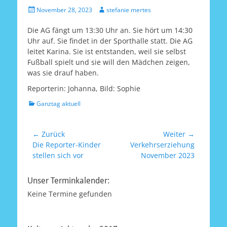
Veröffentlicht
Autor
November 28, 2023
stefanie mertes
am
Die AG fängt um 13:30 Uhr an. Sie hört um 14:30
Uhr auf. Sie findet in der Sporthalle statt. Die AG
leitet Karina. Sie ist entstanden, weil sie selbst
Fußball spielt und sie will den Mädchen zeigen,
was sie drauf haben.
Reporterin: Johanna, Bild: Sophie
Kategorien
Ganztag aktuell
Beitrags-
← Zurück
Weiter →
Vorheriger
Nächster
Die Reporter-Kinder
Verkehrserziehung
Navigation
Beitrag:
Beitrag:
stellen sich vor
November 2023
Unser Terminkalender:
Keine Termine gefunden