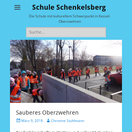
Schule Schenkelsberg
Die Schule mit kulturellem Schwerpunkt in Kassel-
Oberzwehren
Suche
nach:
Sauberes Oberzwehren
Veröffentlicht
Autor
März 9, 2018
Christine Stuhlmann
am