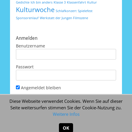
Gedichte
Ich bin anders
Klasse 3
Klassenfahrt
Kultur
Kulturwoche
Schlafkonzert
Spielefest
Sponsorenlauf
Werkstatt der Jungen Filmszene
Anmelden
Benutzername
Passwort
Angemeldet bleiben
Diese Webseite verwendet Cookies. Wenn Sie auf dieser
Seite weitersurfen stimmen Sie der Cookie-Nutzung zu.
Passwort vergessen
Weitere Infos
OK
Copyright © 2026
Schule Schenkelsberg
. Alle Rechte