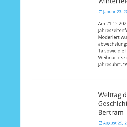
Winterfei
Veröffentlicht
Januar 23, 2
am
Am 21.12.202
Jahreszeitenf
Moderiert wur
abwechslungsr
1a sowie die I
Weihnachtszei
Jahresuhr”, 
Welttag d
Geschich
Bertram
Veröffentlicht
August 25, 