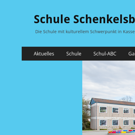
Schule Schenkels
Die Schule mit kulturellem Schwerpunkt in Kass
Primäres
Zum
Aktuelles
Schule
Schul-ABC
Ga
Inhalt
Menü
springen