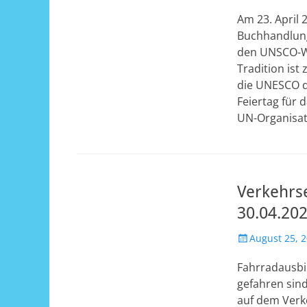
am
Am 23. April 
Buchhandlung
den UNSCO-We
Tradition ist
die UNESCO d
Feiertag für 
UN-Organisati
Verkehrs
30.04.20
Veröffentlicht
August 25, 
am
Fahrradausbi
gefahren sind
auf dem Verke