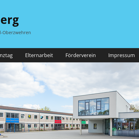
berg
el-Oberzwehren
nztag
Elternarbeit
Förderverein
Impressum