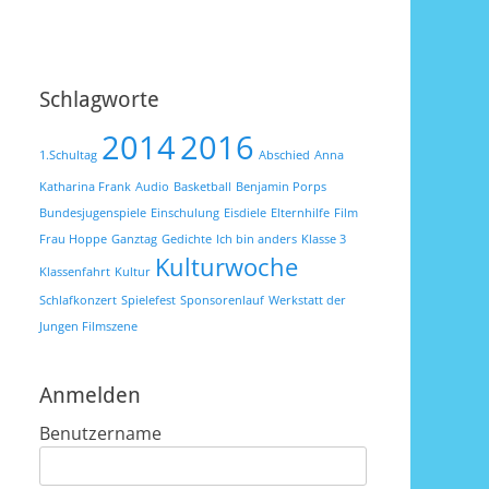
Schlagworte
2014
2016
1.Schultag
Abschied
Anna
Katharina Frank
Audio
Basketball
Benjamin Porps
Bundesjugenspiele
Einschulung
Eisdiele
Elternhilfe
Film
Frau Hoppe
Ganztag
Gedichte
Ich bin anders
Klasse 3
Kulturwoche
Klassenfahrt
Kultur
Schlafkonzert
Spielefest
Sponsorenlauf
Werkstatt der
Jungen Filmszene
Anmelden
Benutzername