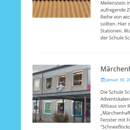
Meilenstein i
aufregende Ze
Reihe von wic
sollten. Hier
Stationen. W
der Schule S
Märchenh
Veröffentlicht
Januar 30, 2
am
Die Schule Sc
Adventskalen
Altbaus von 
„Märchenhafte
Fenster mit F
“Schneeflöckc