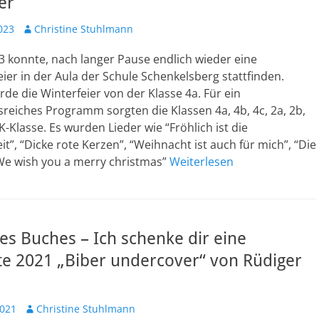
er
Autor
023
Christine Stuhlmann
3 konnte, nach langer Pause endlich wieder eine
eier in der Aula der Schule Schenkelsberg stattfinden.
de die Winterfeier von der Klasse 4a. Für ein
eiches Programm sorgten die Klassen 4a, 4b, 4c, 2a, 2b,
K-Klasse. Es wurden Lieder wie “Fröhlich ist die
t”, “Dicke rote Kerzen”, “Weihnacht ist auch für mich”, “Die
“We wish you a merry christmas”
Weiterlesen
es Buches – Ich schenke dir eine
te 2021 „Biber undercover“ von Rüdiger
Autor
2021
Christine Stuhlmann